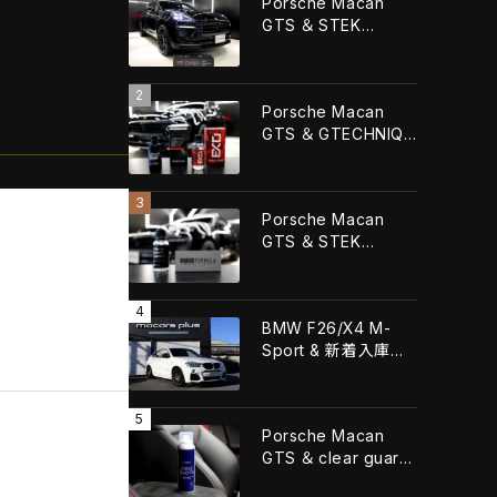
Porsche Macan
GTS ＆ STEK
DYNOshieldフロント
フル施工！！
Porsche Macan
GTS ＆ GTECHNIQ
CRYSTAL SERUM
URTLA+GTECHNIQ
EXOv5 ULTRA！！
Porsche Macan
GTS ＆ STEK
FORMULA QUARTZ
Grapheneコーティン
グ施工！！
BMW F26/X4 M-
Sport & 新着入庫車
輌！！
Porsche Macan
GTS ＆ clear guard
レザーコーティング施