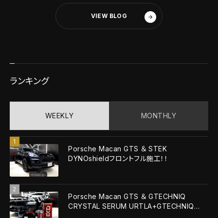
VIEW BLOG
ランキング
WEEKLY
MONTHLY
Porsche Macan GTS ＆ STEK
DYNOshieldフロントフル施工！！
Porsche Macan GTS ＆ GTECHNIQ
CRYSTAL SERUM URTLA+GTECHNIQ
EXOv5 ULTRA！！