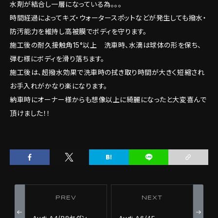
水剤が結合し一層になっている為。。。
時間経過によってキズ・ウォータースポットなどが発生しても撥水・
防汚能力を維持し高被膜でボディを守ります。
施工後の耐久接触角15°以上 洗車時、水滴は球体の形を保ち、
弾む様にボディを滑り落ちます。
施工後は、超撥水効果で洗車時の拭き取り時間が大きく短縮され
お手入れがかなり楽になります。
納車時にオーナー様からも想像以上に綺麗になったと大変喜んで
頂けました！！
PREV
NEXT
Audi A4/B8セダン
Audi A6/4F