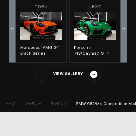
PREV
NEXT
Mercedes-AMG GT
Porsche
Black Series
718/Cayman GT4
VIEW GALLERY
トップ
ギャラリー
ラッピング
BMW G82/M4 Competition M x