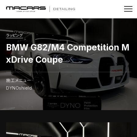
DETAILING
ラッピング
BMW G82/M4 Competition M
xDrive Coupe
施工メニュー
DYNOshield