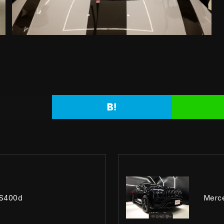
LS400ⅾ
Merc