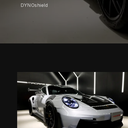
DYNOshield