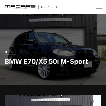
DETAILING
オーナー
BMW E70/X5 50i M-Sport