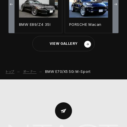
BMW E89/Z4 35I
PORSCHE Macan
VIEW GALLERY
トップ
オーナー
BMW E70/X5 50i M-Sport