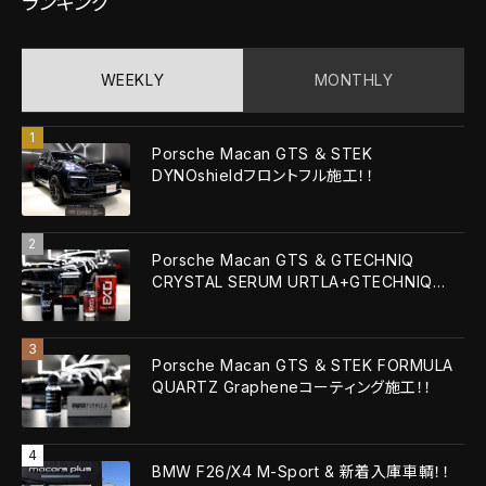
ランキング
WEEKLY
MONTHLY
Porsche Macan GTS ＆ STEK
DYNOshieldフロントフル施工！！
Porsche Macan GTS ＆ GTECHNIQ
CRYSTAL SERUM URTLA+GTECHNIQ
EXOv5 ULTRA！！
Porsche Macan GTS ＆ STEK FORMULA
QUARTZ Grapheneコーティング施工！！
BMW F26/X4 M-Sport & 新着入庫車輌！！