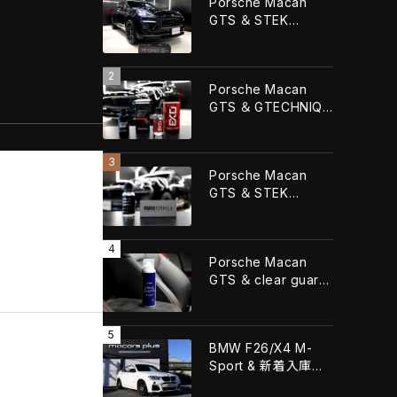
Porsche Macan
GTS ＆ STEK
DYNOshieldフロント
フル施工！！
Porsche Macan
GTS ＆ GTECHNIQ
CRYSTAL SERUM
URTLA+GTECHNIQ
EXOv5 ULTRA！！
Porsche Macan
GTS ＆ STEK
FORMULA QUARTZ
Grapheneコーティン
グ施工！！
Porsche Macan
GTS ＆ clear guard
レザーコーティング施
工！！
BMW F26/X4 M-
Sport & 新着入庫車
輌！！