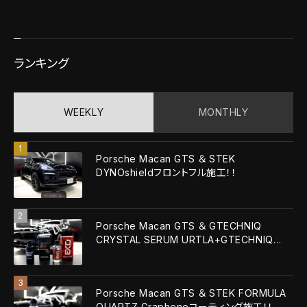
ランキング
WEEKLY
MONTHLY
Porsche Macan GTS ＆ STEK
DYNOshieldフロントフル施工！！
Porsche Macan GTS ＆ GTECHNIQ
CRYSTAL SERUM URTLA+GTECHNIQ
EXOv5 ULTRA！！
Porsche Macan GTS ＆ STEK FORMULA
QUARTZ Grapheneコーティング施工！！