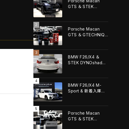
Porsche Macan
GTS ＆ STEK
DYNOshieldフロント
フル施工！！
Porsche Macan
GTS ＆ GTECHNIQ
CRYSTAL SERUM
URTLA+GTECHNIQ
EXOv5 ULTRA！！
BMW F26/X4 ＆
STEK DYNOshade
ヘッドライト・リアライ
トプロテクションフィ
ルム施工！！
BMW F26/X4 M-
Sport & 新着入庫車
輌！！
Porsche Macan
GTS ＆ STEK
FORMULA QUARTZ