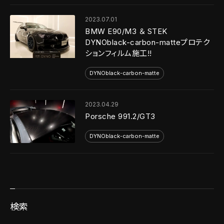
2023.07.01
BMW E90/M3 ＆ STEK
DYNOblack-carbon-matteプロテク
ションフィルム施工!!
DYNOblack-carbon-matte
2023.04.29
Porsche 991.2/GT3
DYNOblack-carbon-matte
検索