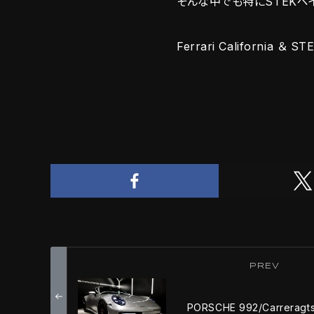
そんな中でも特にSTEKペ
Ferrari California ＆ 
PREV
PORSCHE 992/Carreragt