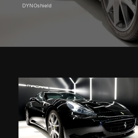
DYNOshield