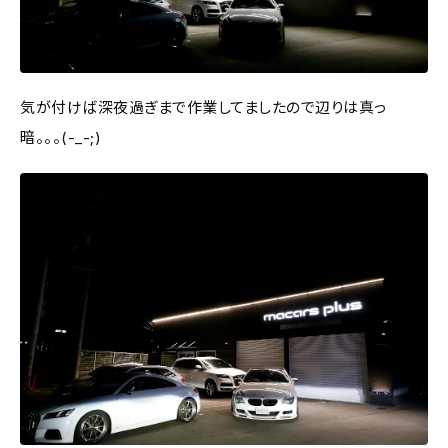
気が付けば深夜過ぎまで作業してましたので辺りは真っ
暗。。。(-_-;)