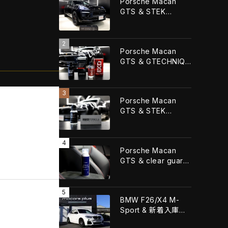
Porsche Macan
GTS ＆ STEK
DYNOshieldフロント
フル施工！！
Porsche Macan
GTS ＆ GTECHNIQ
CRYSTAL SERUM
URTLA+GTECHNIQ
EXOv5 ULTRA！！
Porsche Macan
GTS ＆ STEK
FORMULA QUARTZ
Grapheneコーティン
グ施工！！
Porsche Macan
GTS ＆ clear guard
レザーコーティング施
工！！
BMW F26/X4 M-
Sport & 新着入庫車
輌！！