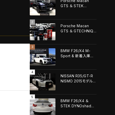
Porsche Macan
GTS ＆ STEK
DYNOshieldフロント
フル施工！！
Porsche Macan
GTS ＆ GTECHNIQ
CRYSTAL SERUM
URTLA+GTECHNIQ
EXOv5 ULTRA！！
BMW F26/X4 M-
Sport & 新着入庫車
輌！！
NISSAN R35/GT-R
NISMO 2015モデル
＆ STEK
DYNOshield フルボ
ディプロテクションフ
BMW F26/X4 ＆
ィルム施工！！
STEK DYNOshade
ヘッドライト・リアライ